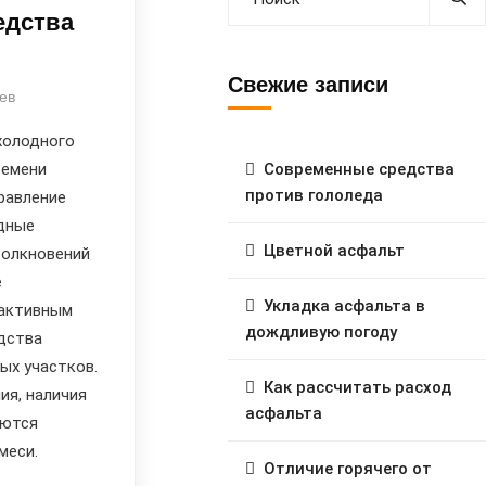
едства
Свежие записи
ев
холодного
ремени
Современные средства
против гололеда
равление
дные
Цветной асфальт
толкновений
е
Укладка асфальта в
 активным
дождливую погоду
дства
ых участков.
Как рассчитать расход
ия, наличия
асфальта
уются
меси.
Отличие горячего от