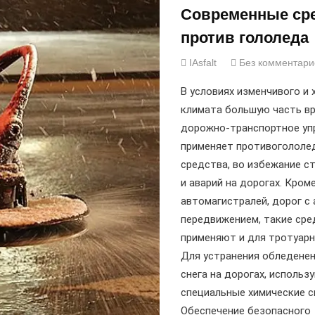
Современные ср
против гололеда
IAsfalt
Без комментари
В условиях изменчивого и 
климата большую часть в
дорожно-транспортное уп
применяет противогололе
средства, во избежание с
и аварий на дорогах. Кром
автомагистралей, дорог с
передвижением, такие сре
применяют и для тротуарн
Для устранения обледенен
снега на дорогах, использ
специальные химические с
Обеспечение безопасного