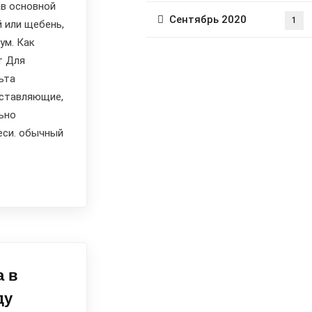
ав основной
Сентябрь 2020
1
й или щебень,
ум. Как
т Для
ьта
ставляющие,
ьно
еси. обычный
а в
ду