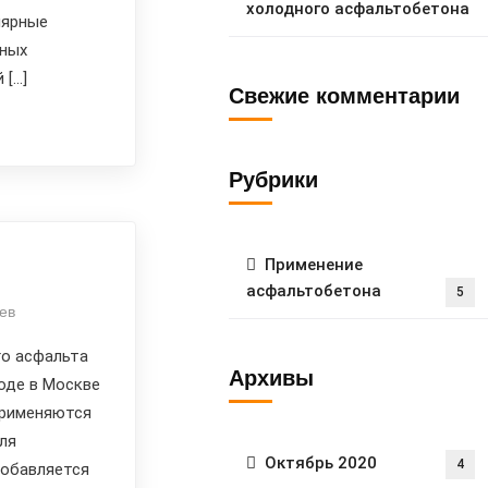
холодного асфальтобетона
лярные
дных
 […]
Свежие комментарии
Рубрики
Применение
асфальтобетона
5
ев
го асфальта
Архивы
оде в Москве
рименяются
ля
Октябрь 2020
4
добавляется