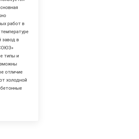
основная
жно
ых работ в
 температуре
 завод в
СОЮЗ»
е типы и
озможны
ое отличие
от холодной
обетонные