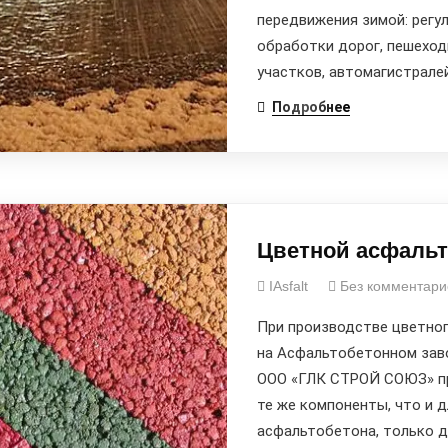
передвижения зимой: регу
обработки дорог, пешехо
участков, автомагистралей
Подробнее
Цветной асфальт
IAsfalt
Без комментари
При производстве цветно
на Асфальтобетонном зав
ООО «ГЛК СТРОЙ СОЮЗ» п
те же компоненты, что и д
асфальтобетона, только 