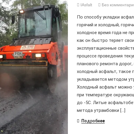
IAsfalt
Без комментари
По способу укладки асфал
горячий и холодный, горяч
холодное время года не п
как он быстро теряет сво
эксплуатационные свойств
процессе проведения теку
планового ремонта дорог,
холодный асфальт, такое 
укладывается методом ут
Холодный асфальт можно 
при температуре окружаю
до -5С. Литые асфальтоб
метода утрамбовки […]
Подробнее