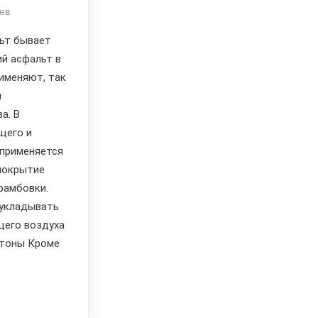
ев
ьт бывает
ий асфальт в
рименяют, так
и
а. В
щего и
 применяется
покрытие
рамбовки.
укладывать
щего воздуха
етоны Кроме