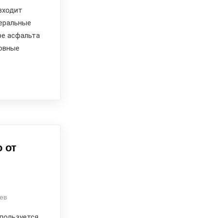
входит
неральные
ре асфальта
овные
 от
ев
пользуется