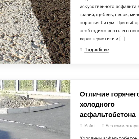
искусственного асфальта 
гравий, щебень, песок, ми
порошки, битум. При выбо
необходимо знать его осн
характеристики и […]
Подробнее
Отличие горячего
холодного
асфальтобетона
IAsfalt
Без комментари
Холодный асфальтобетон 