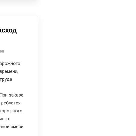
асход
ев
дорожного
времени,
 труда
При заказе
требуется
дорожного
мого
нной смеси