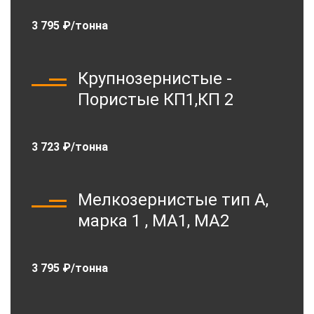
3 795 ₽/тонна
Крупнозернистые -
Пористые КП1,КП 2
3 723 ₽/тонна
Мелкозернистые тип А,
марка 1 , МА1, МА2
3 795 ₽/тонна